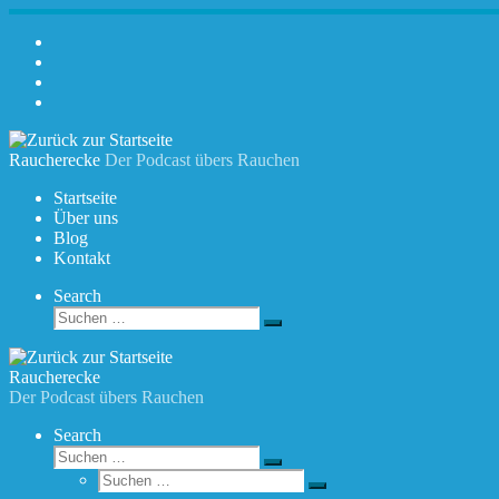
Zum
Inhalt
springen
Raucherecke
Der Podcast übers Rauchen
Startseite
Über uns
Blog
Kontakt
Search
Suche
Suchen …
Raucherecke
Der Podcast übers Rauchen
Search
Suche
Suchen …
Suche
Suchen …